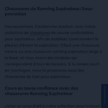
Chaussures de Running Supinateur/Sous-
pronation
Heureusement, il existe une solution, avec notre
collection de
chaussures
de course confortables
pour supinateur. Afin de stabiliser correctement le
pied et d'éviter la supination, il faut une chaussure
neutre ou une chaussure running supinateur large à
la base, et nous avons des modèles qui
correspondent à tous les besoins. Si tu aimes courir
en montagne, nous te proposons aussi des
chaussures de trail pour supinateur.
Cours en toute confiance avec des
Commentaires
chaussures Running Supinateur
Jette un coup d'œil à notre collection pour trouver