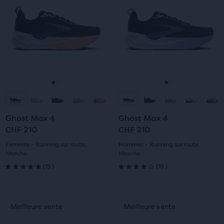
tu
Navigue
Navigue
trouveras
avec
avec
287 avis
223 avis
un
les
les
autre
boutons
boutons
bouton
Suivant
Suivant
de
et
et
comparaison
Précédent.
Précédent.
avec
Aller
Aller
Aller
Aller
les
produits
à
à
à
à
sélectionnés
Ghost Max 4
Ghost Max 4
la
la
la
la
(3
CHF 210
CHF 210
max.)
diapositive
diapositive
diapositive
diapositive
Femmes - Running sur route,
Hommes - Running sur route,
qui
Marche
Marche
affiche
1
2
1
2
15
18
(
15
)
(
18
)
un
5.0
4.0
tableau
sur
sur
pour
C’est
C’est
comparer
Meilleure vente
Meilleure vente
Meilleure vente
Meilleure vente
5 étoiles
5 étoiles
un
un
les
manège.
manège.