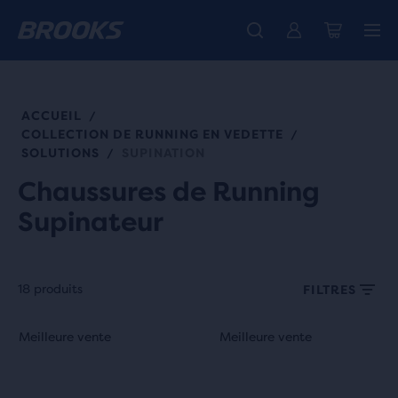
Découvre la nouvelle collection Cascadia -
La toute nouvelle Ghost Amp est là - Acheter
Expéditions gratuites sur les achats de plus de CHF 100
Acheter maintenant
Femme
Homme
ACCUEIL
/
COLLECTION DE RUNNING EN VEDETTE
/
SOLUTIONS
SUPINATION
/
Chaussures de Running
Supinateur
18 produits
FILTRES
Chaque
C’est
C’est
Meilleure vente
Meilleure vente
Meilleure vente
Meilleure vente
vignette
un
un
de
manège.
manège.
produit
Navigue
Navigue