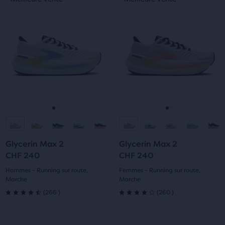
5 étoiles
5 étoiles
un
un
manège.
manège.
avec
avec
Navigue
Navigue
avec
avec
3 avis
4 avis
les
les
boutons
boutons
Suivant
Suivant
et
et
Précédent.
Précédent.
Aller
Aller
Aller
Aller
à
à
à
à
Glycerin Max 2
Glycerin Max 2
la
la
la
la
CHF 240
CHF 240
diapositive
diapositive
diapositive
diapositive
Hommes - Running sur route,
Femmes - Running sur route,
Marche
Marche
1
2
1
2
266
260
(
266
)
(
260
)
4.5
4.0
sur
sur