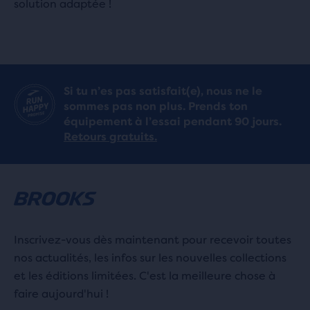
solution adaptée !
Si tu n’es pas satisfait(e), nous ne le
sommes pas non plus. Prends ton
équipement à l’essai pendant 90 jours.
Retours gratuits.
Inscrivez-vous dès maintenant pour recevoir toutes
nos actualités, les infos sur les nouvelles collections
et les éditions limitées. C'est la meilleure chose à
faire aujourd'hui !