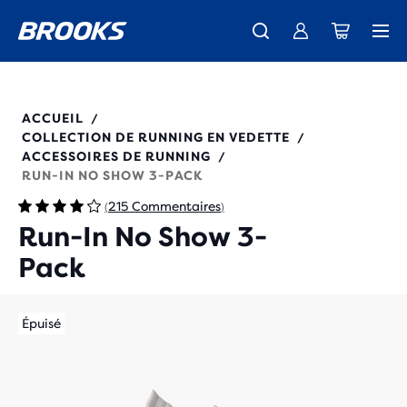
Découvre la nouvelle collection Cascadia -
La toute nouvelle Ghost Amp est là - Acheter
Expéditions gratuites sur les achats de plus de CHF 100
Acheter maintenant
Femme
Homme
280493
ACCUEIL
/
COLLECTION DE RUNNING EN VEDETTE
/
ACCESSOIRES DE RUNNING
/
RUN-IN NO SHOW 3-PACK
215 Commentaires
(
)
Run-In No Show 3-
Pack
Épuisé