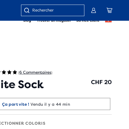
Saisir
Blog
Trouver un magasin
Service Client
un
mot
clé
ou
un
numéro
d'article
6 Commentaires
(
)
lite Sock
CHF 20
Ça part vite !
Vendu il y a 44 min
ECTIONNER COLORIS