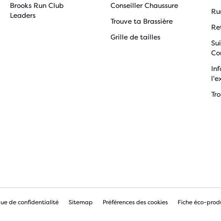
Brooks Run Club
Conseiller Chaussure
Ru
Leaders
Trouve ta Brassière
Re
Grille de tailles
Sui
Co
Inf
l'e
Tr
que de confidentialité
Sitemap
Préférences des cookies
Fiche éco-prod