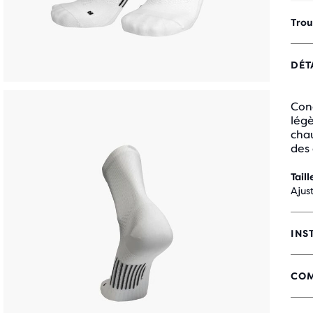
Trou
DÉT
Conç
légè
chau
des 
Taill
Ajus
INS
COM
5
SUR
5 É