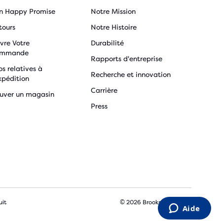
n Happy Promise
Notre Mission
tours
Notre Histoire
vre Votre
Durabilité
mmande
Rapports d'entreprise
os relatives à
Recherche et innovation
xpédition
Carrière
ouver un magasin
Press
uit
© 2026 Brooks Sports, Inc