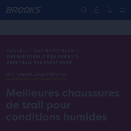
Découvre la nouvelle collection Cascadia -
La toute nouvelle Ghost Amp est là - Acheter
Expéditions gratuites sur les achats de plus de CHF 100
Acheter maintenant
Femme
Homme
ACCUEIL
RUN HAPPY BLOG
/
/
DES HISTOIRES D’ÉQUIPEMENTS
/
BEST TRAIL FOR EVERY FOOT
Nos runners, leurs histoires
Meilleures chaussures
de trail pour
conditions humides