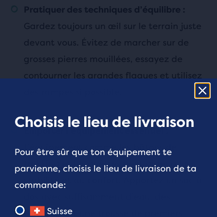
Pratiquer des techniques d’équilibre :
Gardez toujours un œil sur le terrain juste
devant vous. Évitez de marcher sur de
grosses pierres mouillées, essayez de
contourner les grandes flaques et utilisez
des rampes si possible.
Choisis le lieu de livraison
Emporter l’équipement essentiel :
L’équipement
comme les bâtons de
Pour être sûr que ton équipement te
trekking et les guêtres peut aider à la
parvienne, choisis le lieu de livraison de ta
stabilité et au confort. Apportez un sac à
commande:
dos avec suffisamment d’eau, des
Suisse
collations et une trousse de premiers