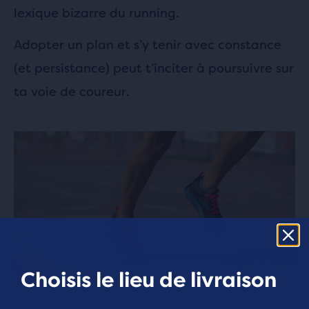
lexique bizarre du running.
Adopter un plan et s’y tenir avec constance
(et persistance) peut t’inciter à poursuivre sur
ta voie de coureur.
Choisis le lieu de livraison