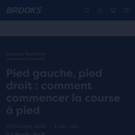
Découvre la nouvelle collection Cascadia -
La toute nouvelle Ghost Amp est là - Acheter
Expéditions gratuites sur les achats de plus de CHF 100
Acheter maintenant
Femme
Homme
ACCUEIL
/
RUN
HAPPY
/
Astuces Running
BLOG
CONSEILS
Pied gauche, pied
ET
/
ASTUCES
droit : comment
COMMENT
COMMENCER
commencer la course
LE
RUNNING :
à pied
GUIDE DU
DÉBUTANT
23 Octobre 2020
|
5 min. lues
Par
Brooks Staff