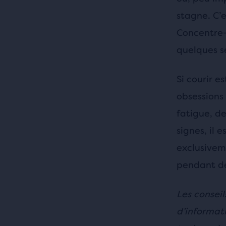
stagne. C’e
Concentre-t
quelques s
Si courir e
obsessions 
fatigue, d
signes, il 
exclusivem
pendant de
Les consei
d’informat