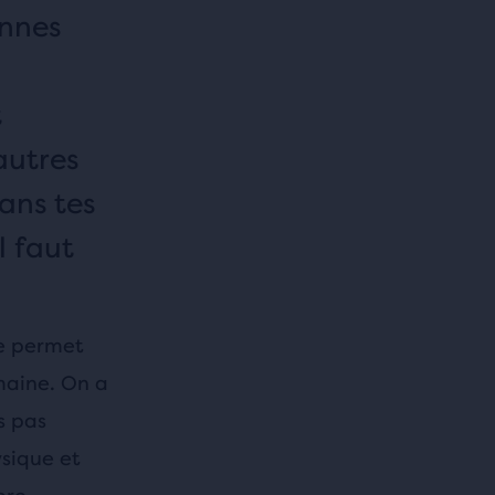
onnes
t
autres
ans tes
l faut
te permet
maine. On a
s pas
ysique et