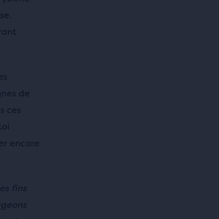
se.
rant
es
gnes de
es ces
toi
er encore
s fins
ageons