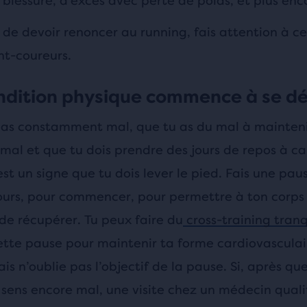
blessure, d’excès avec perte de poids, et plus enc
 de devoir renoncer au running, fais attention à c
nt-coureurs.
ondition physique commence à se d
 as constamment mal, que tu as du mal à mainteni
mal et que tu dois prendre des jours de repos à c
est un signe que tu dois lever le pied. Fais une pau
ours, pour commencer, pour permettre à ton corps
de récupérer. Tu peux faire du
cross-training tran
tte pause pour maintenir ta forme cardiovasculai
s n’oublie pas l’objectif de la pause. Si, après qu
e sens encore mal, une visite chez un médecin quali