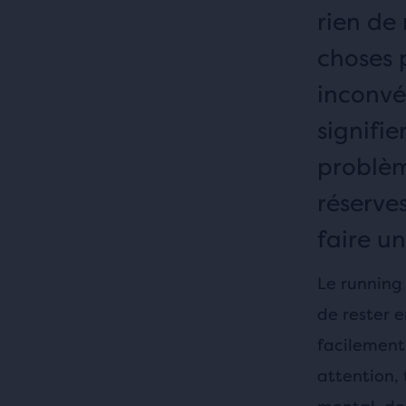
rien de
choses 
inconvé
signifi
problèm
réserves
faire u
Le running 
de rester 
facilement 
attention,