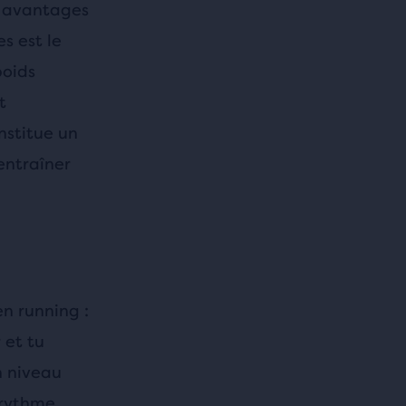
rs avantages
s est le
poids
t
nstitue un
entraîner
n running :
 et tu
n niveau
 rythme