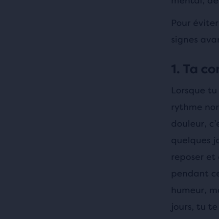
mental, de 
Pour éviter
signes ava
1. Ta c
Lorsque tu
rythme nor
douleur, c’
quelques j
reposer et 
pendant ce
humeur, mai
jours, tu t