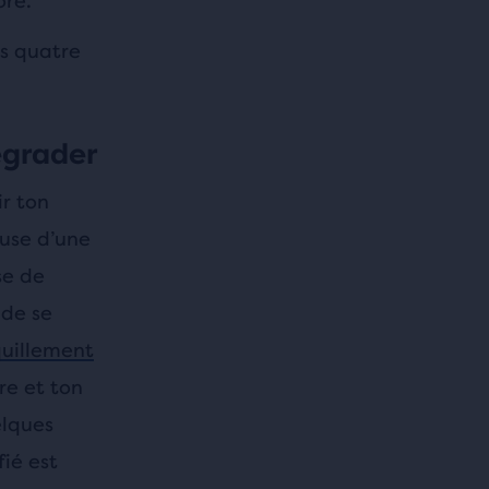
ore.
es quatre
égrader
r ton
ause d’une
se de
 de se
quillement
re et ton
elques
fié est