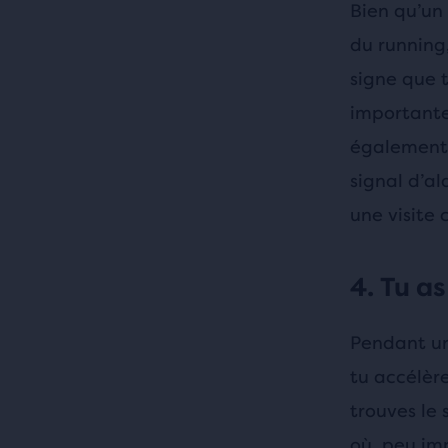
Bien qu’un 
du running,
signe que t
importante 
également 
signal d’a
une visite
4. Tu a
Pendant un 
tu accélère
trouves le 
où, peu imp