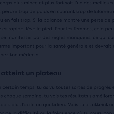
corps plus mince et plus fort soit l’un des meilleu
 perdre trop de poids en courant trop de kilomètre
u en fais trop. Si la balance montre une perte de 
et rapide, lève le pied. Pour les femmes, cela peu
se manifester par des règles manquées, ce qui co
larme important pour la santé générale et devrait 
 chez ton médecin.
s atteint un plateau
certain temps, tu as vu toutes sortes de progrès e
s chaque semaine, tu vois tes résultats s’améliorer
sport plus facile au quotidien. Mais tu as atteint u
orte la difficulté ou la fréquence où tu cours, ton