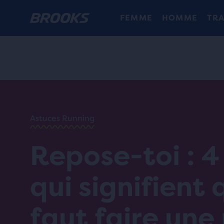
FEMME
HOMME
TRA
ACCUEIL
/
RUN
HAPPY
/
BLOG
Astuces Running
CONSEILS
ET
/
Repose-toi : 4
ASTUCES
REPOSE-
TOI : 4
qui signifient q
SIGNES
QUI
SIGNIFIENT
faut faire une
QU’IL FAUT
FAIRE UNE