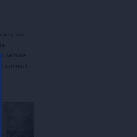
 constant
le
au semble
le sommeil