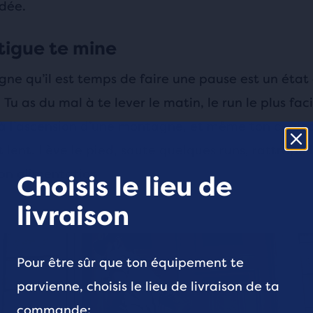
dée.
atigue te mine
gne qu’il est temps de faire une pause est un état
 Tu as du mal à te lever le matin, le run le plus faci
à l’ascension d’une montagne, et même ton cerve
 lent. Lève le pied, saute quelques runs, rattrape 
ton alimentation.
Choisis le lieu de
livraison
Pour être sûr que ton équipement te
parvienne, choisis le lieu de livraison de ta
commande: