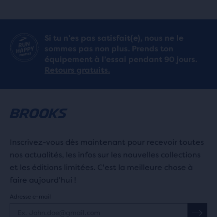
sur
sur
5 étoiles
5 étoiles
Si tu n’es pas satisfait(e), nous ne le
sommes pas non plus. Prends ton
avec
avec
équipement à l’essai pendant 90 jours.
147 avis
188 avis
Retours gratuits.
Inscrivez-vous dès maintenant pour recevoir toutes
nos actualités, les infos sur les nouvelles collections
et les éditions limitées. C'est la meilleure chose à
faire aujourd'hui !
Adresse e-mail