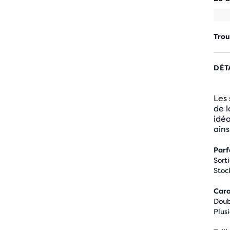
Trou
DÉT
Les
de l
idé
ains
Parf
Sort
Stoc
Cara
Doub
Plus