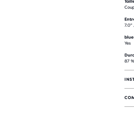
Taill
Coup
Ent
7.0"
blue
Yes
Dura
87 %
INS
COM
4,3
SUR
5 É
AVE
34 