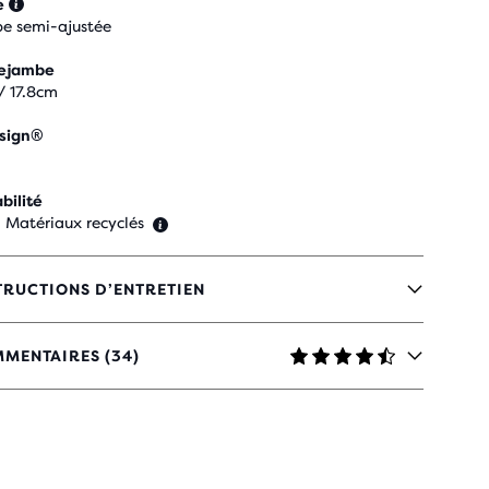
e
e semi-ajustée
rejambe
 / 17.8cm
sign®
bilité
 Matériaux recyclés
TRUCTIONS D’ENTRETIEN
MENTAIRES (34)
TOILES
C
AVIS