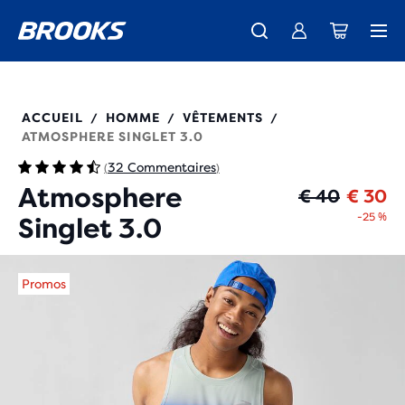
Découvre la nouvelle collection Cascadia -
La toute nouvelle Ghost Amp est là - Acheter
Expéditions gratuites sur les achats de plus de € 100
Acheter maintenant
Femme
Homme
211539
ACCUEIL
HOMME
VÊTEMENTS
/
/
/
ATMOSPHERE SINGLET 3.0
32 Commentaires
(
)
Atmosphere
Pr
Pr
€ 40
€ 30
-25 %
Singlet 3.0
Promos