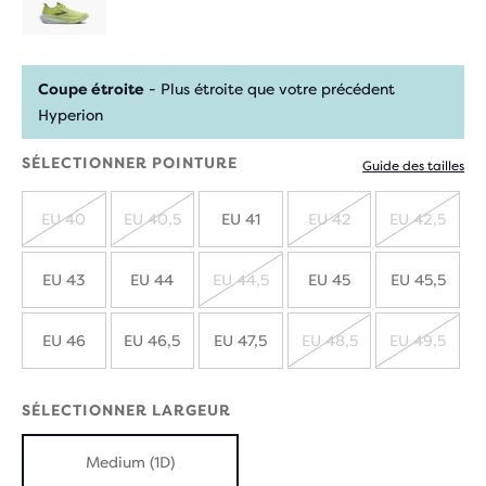
Coupe étroite
- Plus étroite que votre précédent
Hyperion
SÉLECTIONNER POINTURE
Guide des tailles
EU 40
EU 40,5
EU 41
EU 42
EU 42,5
ÉPUISÉ
ÉPUISÉ
ÉPUISÉ
ÉPUIS
EU 43
EU 44
EU 44,5
EU 45
EU 45,5
ÉPUISÉ
EU 46
EU 46,5
EU 47,5
EU 48,5
EU 49,5
ÉPUISÉ
ÉPUIS
SÉLECTIONNER LARGEUR
Medium (1D)