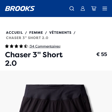
Découvre la nouvelle collection Cascadia -
La toute nouvelle Ghost Amp est là - Acheter
Expéditions gratuites sur les achats de plus de € 100
Acheter maintenant
Femme
Homme
221705
ACCUEIL
FEMME
VÊTEMENTS
/
/
/
CHASER 3" SHORT 2.0
34 Commentaires
(
)
Chaser 3" Short
€ 55
2.0