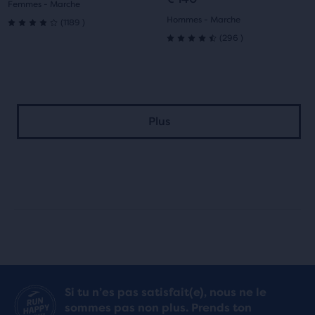
diapositive
diapositive
diapositive
diapositive
Femmes - Marche
1189
Hommes - Marche
(
1189
)
1
2
1
2
4.0
296
(
296
)
4.5
sur
sur
5 étoiles
5 étoiles
avec
Plus
avec
1189 avis
296 avis
Si tu n’es pas satisfait(e), nous ne le
sommes pas non plus. Prends ton