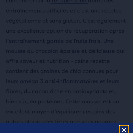
concentrer sur la
récupération
après des
entraînements difficiles et c’est une recette
végétalienne et sans gluten. C’est également
une excellente option de récupération après
l’entraînement garnie de fruits frais. Une
mousse au chocolat épaisse et délicieuse qui
offre saveur et nutrition - cette recette
contient des graines de chia connues pour
leurs oméga 3 anti-inflammatoires et leurs
fibres, du cacao riche en antioxydants et,
bien sûr, en protéines. Cette mousse est un
excellent moyen d’équilibrer certains des
autres plaisirs des fêtes que vous pourriez
apprécier à cette période de l’année.