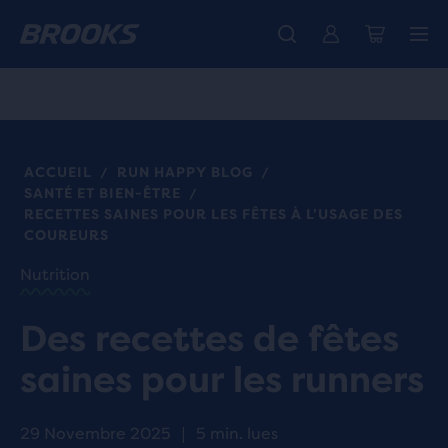
Découvre la nouvelle collection Cascadia -
La toute nouvelle Ghost Amp est là - Acheter
Expéditions gratuites sur les achats de plus de € 100
Acheter maintenant
Femme
Homme
ACCUEIL
RUN HAPPY BLOG
/
/
SANTÉ ET BIEN-ÊTRE
/
RECETTES SAINES POUR LES FÊTES À L’USAGE DES
COUREURS
Nutrition
Des recettes de fêtes
saines pour les runners
29 Novembre 2025
|
5 min. lues