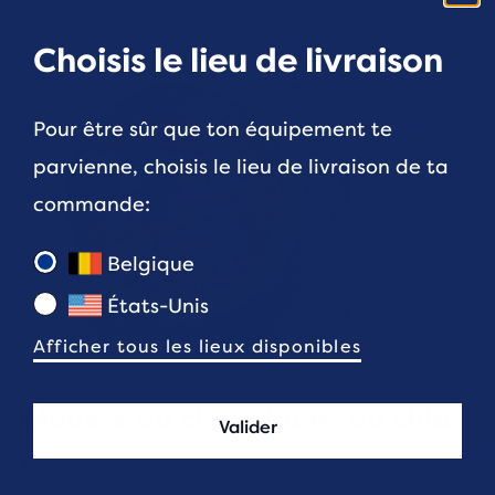
Choisis le lieu de livraison
Pour être sûr que ton équipement te
parvienne, choisis le lieu de livraison de ta
commande:
Belgique
États-Unis
Afficher tous les lieux disponibles
Mousse au chocolat et au chia
Valider
Portions : 1