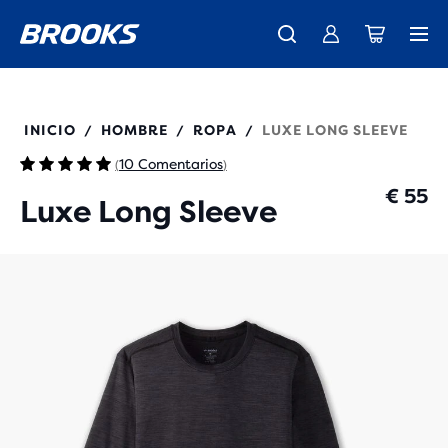
Ya están aquí las nuevas Ghost Amp - Comprar
Presentamos la nueva colección Cascadia -
Envío gratuito en todos los pedidos superiores a € 100
Comprar ahora
Mujer
Hombre
211514
INICIO
HOMBRE
ROPA
LUXE LONG SLEEVE
/
/
/
10 Comentarios
(
)
€ 55
Luxe Long Sleeve