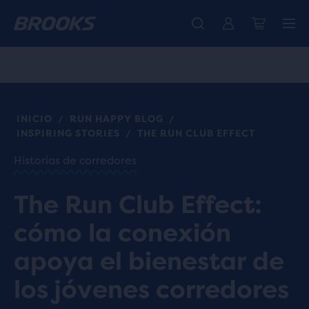
Ya están aquí las nuevas Ghost Amp - Comprar
Presentamos la nueva colección Cascadia -
Envío gratuito en todos los pedidos superiores a € 100
Comprar ahora
Mujer
Hombre
INICIO
RUN HAPPY BLOG
/
/
INSPIRING STORIES
THE RUN CLUB EFFECT
/
Historias de corredores
The Run Club Effect:
cómo la conexión
apoya el bienestar de
los jóvenes corredores