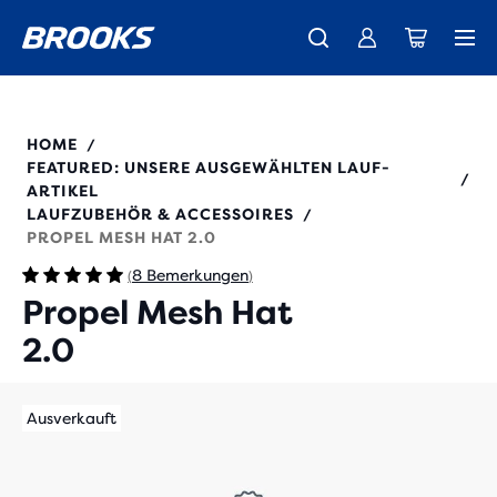
Wir präsentieren die neue Cascadia Kollektion -
Der brandneue Ghost Amp ist da - Shop
Kostenloser Versand für alle Bestellungen über CHF 100
Damen
Jetzt kaufen
Herren
280529
HOME
/
FEATURED: UNSERE AUSGEWÄHLTEN LAUF-
/
ARTIKEL
LAUFZUBEHÖR & ACCESSOIRES
/
PROPEL MESH HAT 2.0
8 Bemerkungen
(
)
Propel Mesh Hat
2.0
Ausverkauft