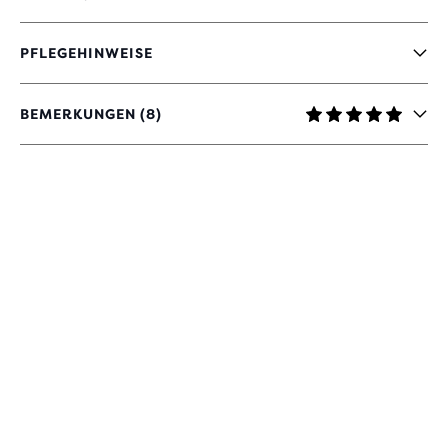
PFLEGEHINWEISE
BEMERKUNGEN (8)
4.9
VON
5 STERNEN
MIT
8
BEWERTUNGEN