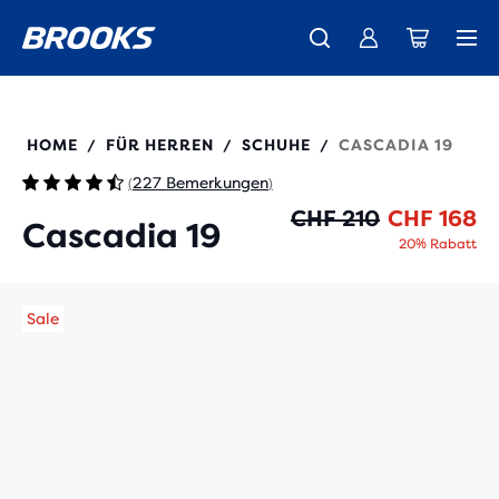
Wir präsentieren die neue Cascadia Kollektion -
Der brandneue Ghost Amp ist da - Shop
Kostenloser Versand für alle Bestellungen über CHF 100
Damen
Jetzt kaufen
Herren
110457
HOME
FÜR HERREN
SCHUHE
CASCADIA 19
/
/
/
227 Bemerkungen
(
)
Ur
Ak
CHF 210
CHF 168
Cascadia 19
20% Rabatt
Sale