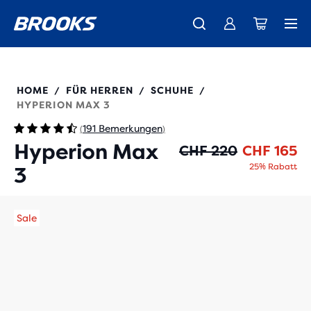
Wir präsentieren die neue Cascadia Kollektion -
Der brandneue Ghost Amp ist da - Shop
Kostenloser Versand für alle Bestellungen über CHF 100
Damen
Jetzt kaufen
Herren
110467
HOME
FÜR HERREN
SCHUHE
/
/
/
HYPERION MAX 3
191 Bemerkungen
(
)
Hyperion Max
Ur
Ak
CHF 220
CHF 165
25% Rabatt
3
Sale