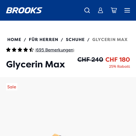
Wir präsentieren die neue Cascadia Kollektion -
Der brandneue Ghost Amp ist da - Shop
Kostenloser Versand für alle Bestellungen über CHF 100
Damen
Jetzt kaufen
Herren
110447
HOME
FÜR HERREN
SCHUHE
GLYCERIN MAX
/
/
/
695 Bemerkungen
(
)
Ur
Ak
CHF 240
CHF 180
Glycerin Max
25% Rabatt
Sale