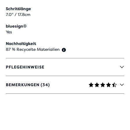
Schrittlänge
7.0" / 17.8cm
bluesign®
Yes
Nachhaltigkeit
87 % Recycelte Materialien
PFLEGEHINWEISE
BEMERKUNGEN (34)
4.3
VON
5 STERNEN
MIT
34
BEWERTUNGEN