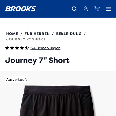
Wir präsentieren die neue Cascadia Kollektion -
Der brandneue Ghost Amp ist da - Shop
Kostenloser Versand für alle Bestellungen über CHF 100
Damen
Jetzt kaufen
Herren
211544
HOME
FÜR HERREN
BEKLEIDUNG
/
/
/
JOURNEY 7" SHORT
34 Bemerkungen
(
)
Journey 7" Short
Ausverkauft