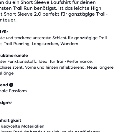
 du ein Short Sleeve Laufshirt für deinen
sten Trail Run benötigst, ist das leichte High
t Short Sleeve 2.0 perfekt für ganztägige Trail-
nteuer.
l für
hte und trockene untereste Schicht für ganztägige Trail-
e, Trail Running, Langstrecken, Wandern
duktmerkmale
hter Funktionsstoff., Ideal für Trail-Performance,
chsresistent, Vorne und hinten reflektierend, Neue längere
llänge
send
ale Passform
sign®
haltigkeit
 Recycelte Materialien