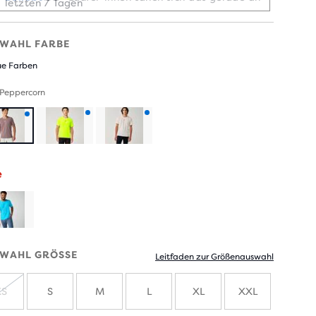
letzten 7 Tagen
WAHL FARBE
e Farben
 Peppercorn
Produkt
Produkt
Produkt
mit
mit
mit
e
neuen
neuen
neuen
Farben
Farben
Farben
WAHL GRÖSSE
Leitfaden zur Größenauswahl
XS
S
M
L
XL
XXL
AUSVERKAUFT