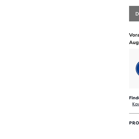
D
Find
Kau
PRO