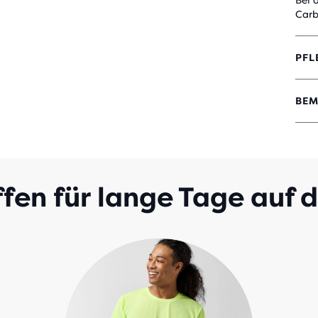
Bei 
Carb
PFL
BEM
4.5
VON
5 S
MIT
6
BEW
fen für lange Tage auf d