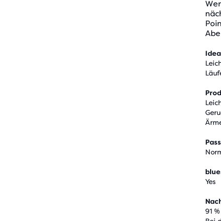
Wenn
näch
Poin
Abe
Idea
Leic
Läuf
Pro
Leic
Geru
Ärme
Pas
Norm
blue
Yes
Nach
91 %