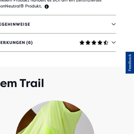
diesem Produkt handelt es sich um ein zertifiziertes
onNeutral® Produkt.
EGEHINWEISE
ERKUNGEN (6)
Feedback
TERNEN
ERTUNGEN
em Trail