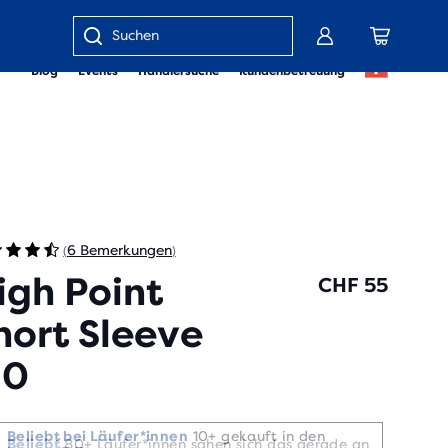
Gib
Blog
Events
Händlersuche
Kundenbetreuung
einen
Suchbegriff
oder
eine
Artikelnummer
ein
6 Bemerkungen
(
)
igh Point
CHF 55
hort Sleeve
.0
Beliebt bei Läufer*innen
10+ gekauft in den