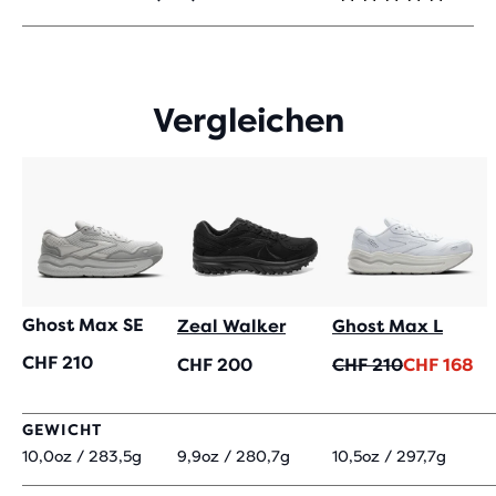
4
VON
5 STERNEN
MIT
165
Vergleichen
BEWERTUNGEN
Ghost Max SE
Zeal Walker
Ghost Max L
CHF 210
Ursprünglicher
Aktueller
CHF 200
CHF 210
CHF 168
Preis
Preis
GEWICHT
10,0oz / 283,5g
9,9oz / 280,7g
10,5oz / 297,7g