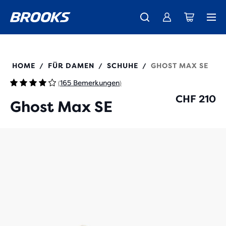
Wir präsentieren die neue Cascadia Kollektion -
Der brandneue Ghost Amp ist da - Shop
Kostenloser Versand für alle Bestellungen über CHF 100
Damen
Jetzt kaufen
Herren
120433
HOME
FÜR DAMEN
SCHUHE
GHOST MAX SE
/
/
/
165 Bemerkungen
(
)
CHF 210
Ghost Max SE