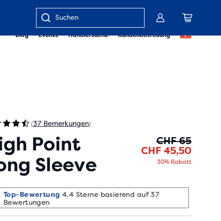
Gib
Blog
Events
Händlersuche
Kundenbetreuung
einen
Suchbegriff
oder
eine
Artikelnummer
ein
37 Bemerkungen
(
)
igh Point
Ursprü
Aktuel
CHF 65
CHF 45,50
ong Sleeve
30% Rabatt
Top-Bewertung
4.4 Sterne basierend auf 37
Bewertungen