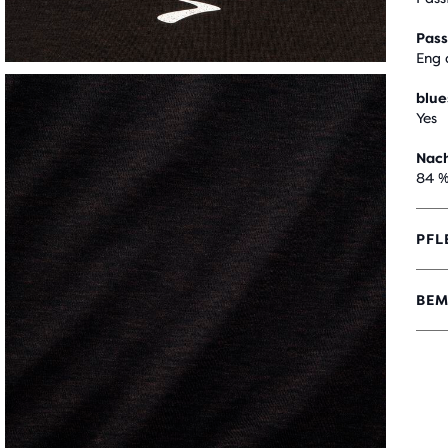
Pas
Eng 
blue
Yes
Nach
84 %
PFL
BEM
4.4
VON
5 S
MIT
37
BEW