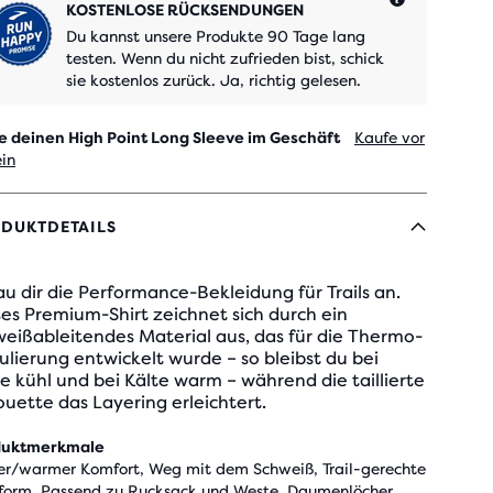
KOSTENLOSE RÜCKSENDUNGEN
Du kannst unsere Produkte 90 Tage lang
testen. Wenn du nicht zufrieden bist, schick
sie kostenlos zurück. Ja, richtig gelesen.
e deinen High Point Long Sleeve im Geschäft
Kaufe vor
ein
DUKTDETAILS
u dir die Performance-Bekleidung für Trails an.
es Premium-Shirt zeichnet sich durch ein
eißableitendes Material aus, das für die Thermo-
lierung entwickelt wurde – so bleibst du bei
e kühl und bei Kälte warm – während die taillierte
ouette das Layering erleichtert.
duktmerkmale
er/warmer Komfort, Weg mit dem Schweiß, Trail-gerechte
form, Passend zu Rucksack und Weste, Daumenlöcher