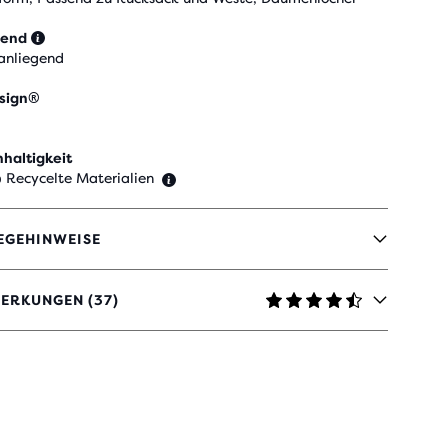
send
anliegend
sign®
haltigkeit
 Recycelte Materialien
EGEHINWEISE
ERKUNGEN (37)
TERNEN
ERTUNGEN