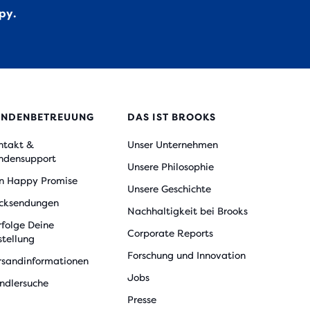
py.
UNDENBETREUUNG
DAS IST BROOKS
ntakt &
Unser Unternehmen
ndensupport
Unsere Philosophie
n Happy Promise
Unsere Geschichte
cksendungen
Nachhaltigkeit bei Brooks
rfolge Deine
Corporate Reports
stellung
Forschung und Innovation
rsandinformationen
Jobs
ndlersuche
Presse