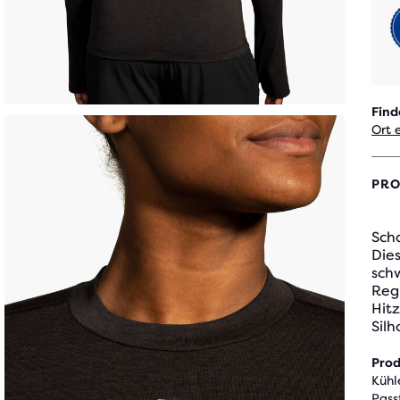
Find
Ort 
PRO
Scha
Dies
schw
Regu
Hitz
Silh
Pro
Kühl
Pass