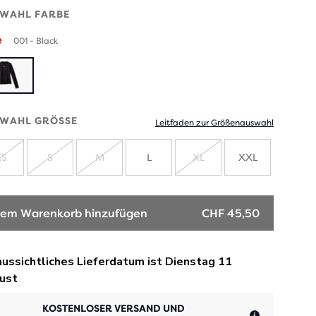
WAHL FARBE
e
001 - Black
WAHL GRÖSSE
Leitfaden zur Größenauswahl
XS
S
M
L
XL
XXL
AUSVERKAUFT
AUSVERKAUFT
AUSVERKAUFT
AUSVERKAUFT
em Warenkorb hinzufügen
CHF 45,50
KOSTENLOSER VERSAND UND