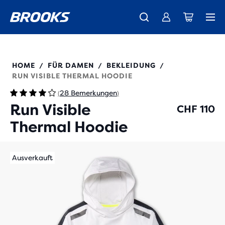
Wir präsentieren die neue Cascadia Kollektion -
Der brandneue Ghost Amp ist da - Shop
Kostenloser Versand für alle Bestellungen über CHF 100
Damen
Jetzt kaufen
Herren
221559
HOME
FÜR DAMEN
BEKLEIDUNG
/
/
/
RUN VISIBLE THERMAL HOODIE
28 Bemerkungen
(
)
Run Visible
CHF 110
Thermal Hoodie
Ausverkauft