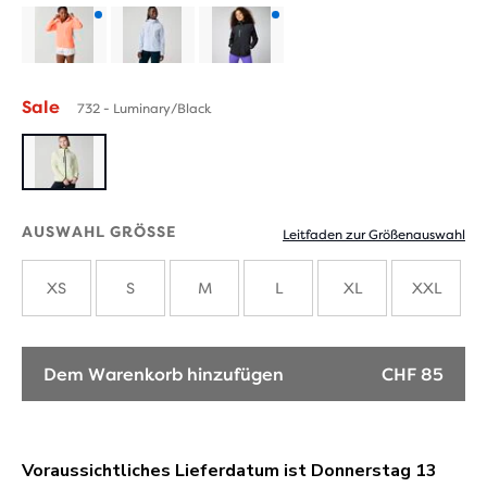
Produkt
Produkt
mit
mit
Sale
732 - Luminary/Black
neuen
neuen
Farben
Farben
AUSWAHL GRÖSSE
Leitfaden zur Größenauswahl
XS
S
M
L
XL
XXL
Dem Warenkorb hinzufügen
CHF 85