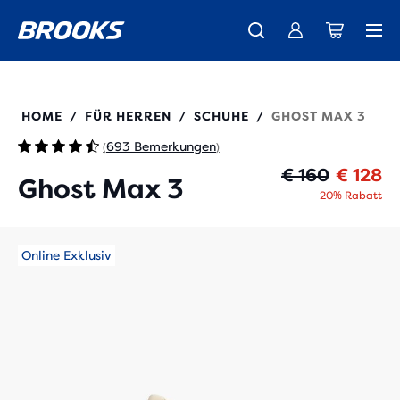
Wir präsentieren die neue Cascadia Kollektion -
Der brandneue Ghost Amp ist da - Shop
Kostenloser Versand für alle Bestellungen über € 100
Damen
Jetzt kaufen
Herren
110464
HOME
FÜR HERREN
SCHUHE
GHOST MAX 3
/
/
/
693 Bemerkungen
(
)
Ur
Ak
€ 160
€ 128
Ghost Max 3
20% Rabatt
Online Exklusiv