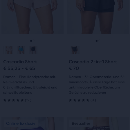
geöffnet
Verwende
Verwende
1
Bewertungen
wird,
die
die
Bewertungen
in
Schaltflächen
Schaltflächen
dem
„Nächstes“
„Nächstes“
Benutzer
und
und
die
„Vorheriges“
„Vorheriges“
ausgewählten
zum
zum
Gehe
Gehe
Gehe
Gehe
Produkte
Navigieren.
Navigieren.
vergleichen
zur
zur
zur
zur
können.
Cascadia Short
Cascadia 2-in-1 Short
Folie
Folie
Folie
Folie
€ 55,25 - € 65
€ 70
1
2
1
2
Damen - Eine Handytasche mit
Damen - 3“-Obermaterial und 5“-
Reißverschluss und
Innenshorts, Äußere Lage hat eine
6 Eingrifftaschen, Ultraleicht und
antimikrobielle Oberfläche, um
schweißableitend
Gerüche zu reduzieren
12
9
(
12
)
(
9
)
5.0
4.5
von
von
Dies
Dies
Online Exklusiv
Bestseller
Online Exklusiv
Bestseller
5 Sternen
5 Sternen
ist
ist