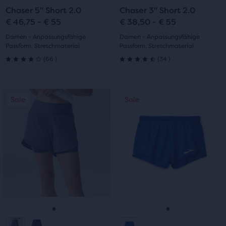
Chaser 5" Short 2.0
Chaser 3" Short 2.0
Folie
Folie
Folie
Folie
€ 46,75 - € 55
€ 38,50 - € 55
1
2
1
2
Damen - Anpassungsfähige
Damen - Anpassungsfähige
Passform, Stretchmaterial
Passform, Stretchmaterial
66
34
(
66
)
(
34
)
4.0
4.5
von
von
Dies
Dies
Sale
Sale
Sale
Sale
5 Sternen
5 Sternen
ist
ist
ein
ein
mit
mit
Karussell.
Karussell.
Verwende
Verwende
66
34
die
die
Bewertungen
Bewertungen
Schaltflächen
Schaltflächen
„Nächstes“
„Nächstes“
und
und
„Vorheriges“
„Vorheriges“
zum
zum
Gehe
Gehe
Gehe
Gehe
Navigieren.
Navigieren.