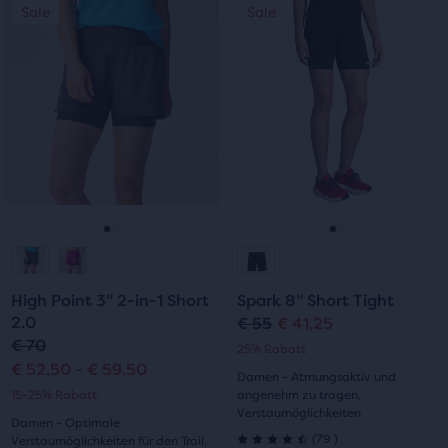
Dies
Dies
5 Sternen
Sale
Sale
Sale
Sale
5 Sternen
ist
ist
mit
ein
ein
mit
Karussell.
Karussell.
9
Verwende
Verwende
28
Bewertungen
die
die
Bewertungen
Schaltflächen
Schaltflächen
„Nächstes“
„Nächstes“
und
und
„Vorheriges“
„Vorheriges“
zum
zum
Gehe
Gehe
Gehe
Gehe
Navigieren.
Navigieren.
zur
zur
zur
zur
High Point 3" 2-in-1 Short
Spark 8" Short Tight
Folie
Folie
Folie
Folie
2.0
€ 55
€ 41,25
Ursprünglicher
Aktueller
€ 70
25% Rabatt
1
2
1
2
Preis
Preis
€ 52,50 - € 59,50
Damen - Atmungsaktiv und
15-25% Rabatt
angenehm zu tragen,
Verstaumöglichkeiten
Damen - Optimale
79
(
79
)
Verstaumöglichkeiten für den Trail,