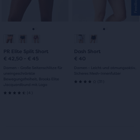
Feedback
Schaltflächen
Schaltflächen
„Nächstes“
„Nächstes“
und
und
„Vorheriges“
„Vorheriges“
zum
zum
Gehe
Gehe
Gehe
Gehe
Navigieren.
Navigieren.
zur
zur
zur
zur
PR Elite Split Short
Dash Short
Folie
Folie
Folie
Folie
€ 42,50 - € 45
€ 40
1
2
1
2
Damen - Große Seitenschlitze für
Damen - Leicht und atmungsaktiv,
uneingeschränkte
Sicheres Mesh-Innenfutter
Bewegungsfreiheit, Brooks Elite
31
(
31
)
Jacquardbund mit Logo
4.0
4
(
4
)
4.5
von
von
5 Sternen
5 Sternen
mit
mit
31