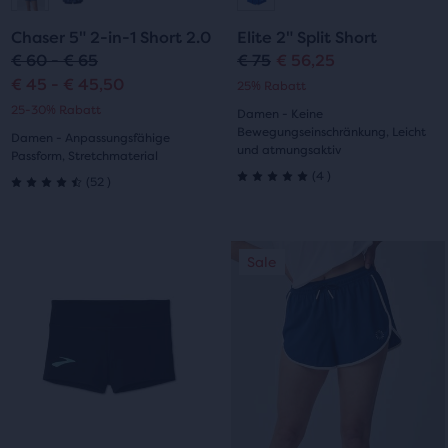
zur
zur
zur
zur
Chaser 5" 2-in-1 Short 2.0
Elite 2" Split Short
Folie
Folie
Folie
Folie
€ 60 - € 65
€ 75
€ 56,25
Ursprünglicher
Aktueller
€ 45 - € 45,50
25% Rabatt
1
2
1
2
Preis
Preis
25-30% Rabatt
Damen - Keine
Bewegungseinschränkung, Leicht
Damen - Anpassungsfähige
und atmungsaktiv
Passform, Stretchmaterial
4
(
4
)
52
(
52
)
5.0
4.5
von
von
Dies
Dies
5 Sternen
Sale
Sale
5 Sternen
ist
ist
ein
ein
mit
mit
Karussell.
Karussell.
4
Verwende
Verwende
52
die
die
Bewertungen
Bewertungen
Schaltflächen
Schaltflächen
„Nächstes“
„Nächstes“
und
und