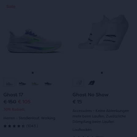
Dies
Dies
Sale
Sale
5 Sternen
5 Sternen
ist
ist
ein
ein
mit
mit
Karussell.
Karussell.
Verwende
Verwende
62
101
die
die
Bewertungen
Bewertungen
Schaltflächen
Schaltflächen
„Nächstes“
„Nächstes“
und
und
„Vorheriges“
„Vorheriges“
zum
zum
Gehe
Gehe
Gehe
Gehe
Navigieren.
Navigieren.
zur
zur
zur
zur
Ghost 17
Ghost No Show
Folie
Folie
Folie
Folie
€ 150
€ 105
€ 15
Ursprünglicher
Aktueller
30% Rabatt
1
2
1
2
Accessoires - Keine Ablenkungen
Preis
Preis
mehr beim Laufen, Zusätzliche
Herren - Straßenlauf, Walking
Dämpfung beim Laufen
1043
(
1043
)
4.5
Laufsocken
191