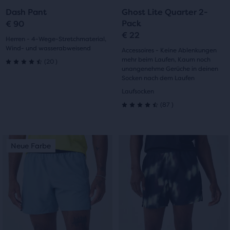
zur
zur
zur
zur
Dash Pant
Ghost Lite Quarter 2-
Folie
Folie
Folie
Folie
Pack
€ 90
€ 22
1
2
1
2
Herren - 4-Wege-Stretchmaterial,
Wind- und wasserabweisend
Accessoires - Keine Ablenkungen
20
mehr beim Laufen, Kaum noch
(
20
)
4.5
unangenehme Gerüche in deinen
Socken nach dem Laufen
von
Laufsocken
87
(
87
)
5 Sternen
4.5
mit
von
Dies
Dies
20
Neue Farbe
Neue Farbe
5 Sternen
ist
ist
Bewertungen
ein
ein
mit
Karussell.
Karussell.
Verwende
Verwende
87
die
die
Bewertungen
Schaltflächen
Schaltflächen
„Nächstes“
„Nächstes“