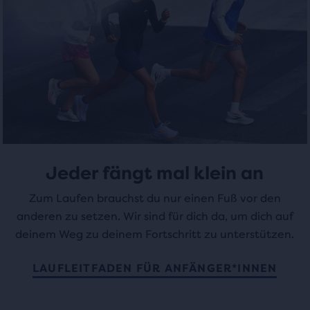
mit
mit
Fenster
3
19
mit
einer
Bewertungen
Bewertungen
Tabelle
geöffnet
wird,
in
dem
Benutzer
die
Jeder fängt mal klein an
ausgewählten
Produkte
Zum Laufen brauchst du nur einen Fuß vor den
vergleichen
anderen zu setzen. Wir sind für dich da, um dich auf
können.
deinem Weg zu deinem Fortschritt zu unterstützen.
LAUFLEITFADEN FÜR ANFÄNGER*INNEN