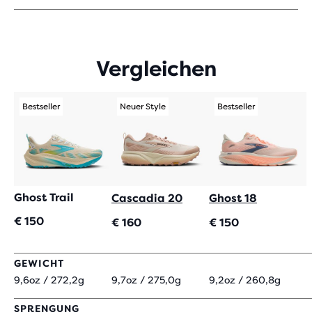
VON
5 STERNEN
MIT
167
Vergleichen
BEWERTUNGEN
Bestseller
Neuer Style
Bestseller
Ghost Trail
Cascadia 20
Ghost 18
€ 150
€ 160
€ 150
GEWICHT
9,6oz / 272,2g
9,7oz / 275,0g
9,2oz / 260,8g
SPRENGUNG