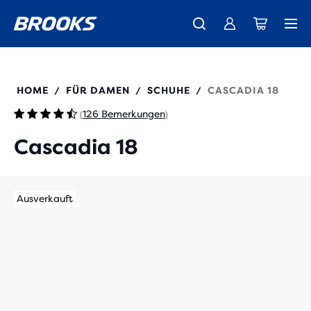
Wir präsentieren die neue Cascadia Kollektion -
Der brandneue Ghost Amp ist da - Shop
Kostenloser Versand für alle Bestellungen über € 100
Damen
Jetzt kaufen
Herren
120416
HOME
FÜR DAMEN
SCHUHE
CASCADIA 18
/
/
/
126 Bemerkungen
(
)
Cascadia 18
Ausverkauft