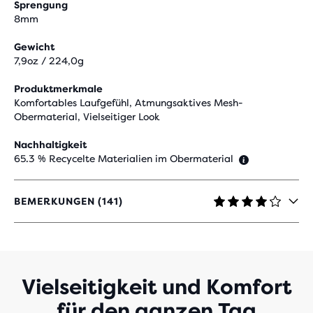
Sprengung
8mm
Gewicht
7,9oz / 224,0g
Produktmerkmale
Komfortables Laufgefühl, Atmungsaktives Mesh-
Obermaterial, Vielseitiger Look
Nachhaltigkeit
65.3 % Recycelte Materialien im Obermaterial
BEMERKUNGEN (141)
4,1
VON
5 STERNEN
MIT
141
BEWERTUNGEN
Vielseitigkeit und Komfort
für den ganzen Tag