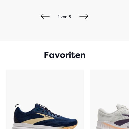
1
von
3
Favoriten