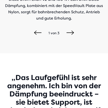
Dämpfung, kombiniert mit der SpeedVault Plate aus
Nylon, sorgt für bahnbrechenden Schutz, Antrieb
und gute Erholung.
1
von
3
Play
„Das Laufgefühl ist sehr
angenehm. Ich bin von der
Video
Dämpfung beeindruckt –
sie bietet Support, ist