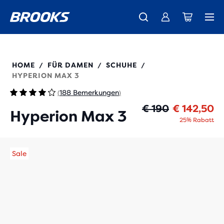
Wir präsentieren die neue Cascadia Kollektion -
Der brandneue Ghost Amp ist da - Shop
Kostenloser Versand für alle Bestellungen über € 100
Damen
Jetzt kaufen
Herren
120455
HOME
FÜR DAMEN
SCHUHE
/
/
/
HYPERION MAX 3
188 Bemerkungen
(
)
Ur
Ak
€ 190
€ 142,50
Hyperion Max 3
25% Rabatt
Sale