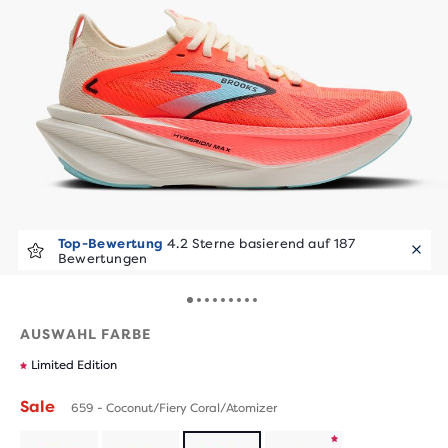
Beliebt bei Läufer*innen
Top-Bewertung
4.2 Sterne basierend auf 187
20+ gekauft in den
letzten 7 Tagen
Bewertungen
AUSWAHL FARBE
Limited Edition
Sale
659 - Coconut/Fiery Coral/Atomizer