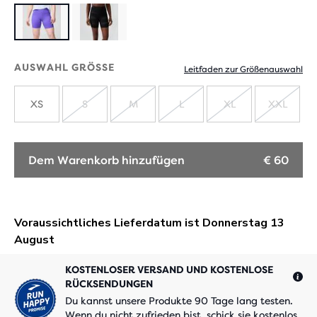
AUSWAHL GRÖSSE
Leitfaden zur Größenauswahl
XS
S
M
L
XL
XXL
AUSVERKAUFT
AUSVERKAUFT
AUSVERKAUFT
AUSVERKAUF
AUSV
Dem Warenkorb hinzufügen
€ 60
KOSTENLOSER VERSAND UND KOSTENLOSE
RÜCKSENDUNGEN
Du kannst unsere Produkte 90 Tage lang testen.
Wenn du nicht zufrieden bist, schick sie kostenlos