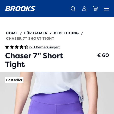
Wir präsentieren die neue Cascadia Kollektion -
Der brandneue Ghost Amp ist da - Shop
Kostenloser Versand für alle Bestellungen über € 100
Damen
Jetzt kaufen
Herren
221757
HOME
FÜR DAMEN
BEKLEIDUNG
/
/
/
CHASER 7" SHORT TIGHT
28 Bemerkungen
(
)
Chaser 7" Short
€ 60
Tight
Bestseller