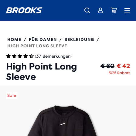
Wir präsentieren die neue Cascadia Kollektion -
Der brandneue Ghost Amp ist da - Shop
Kostenloser Versand für alle Bestellungen über € 100
Damen
Jetzt kaufen
Herren
221637
HOME
FÜR DAMEN
BEKLEIDUNG
/
/
/
HIGH POINT LONG SLEEVE
37 Bemerkungen
(
)
High Point Long
Ur
Ak
€ 60
€ 42
30% Rabatt
Sleeve
Sale