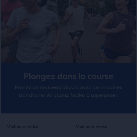
sélectionnés.
266 avis
266 avis
Plongez dans la course
Prenez un nouveau départ avec des modèles
transitoires éclatants faciles à superposer.
C’est
C’est
Meilleure vente
Meilleure vente
Meilleure vente
Meilleure vente
un
un
manège.
manège.