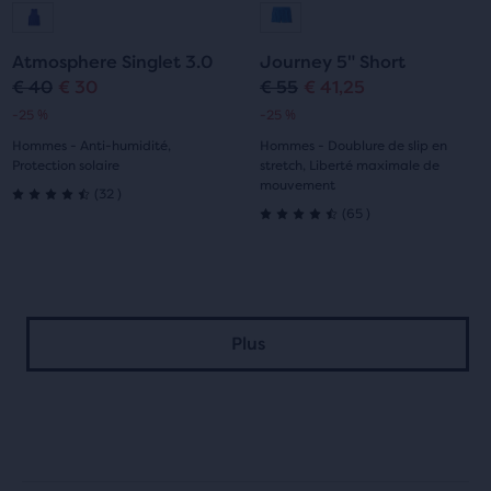
à
à
à
à
Atmosphere Singlet 3.0
Journey 5" Short
la
la
la
la
€ 40
€ 30
€ 55
€ 41,25
Prix
Prix
Prix
Prix
-25 %
-25 %
diapositive
diapositive
diapositive
diapositive
original
actuel
original
actuel
Hommes - Anti-humidité,
Hommes - Doublure de slip en
1
2
1
2
Protection solaire
stretch, Liberté maximale de
mouvement
32
(
32
)
4.5
65
(
65
)
4.5
sur
sur
5 étoiles
5 étoiles
avec
Plus
avec
32 avis
65 avis