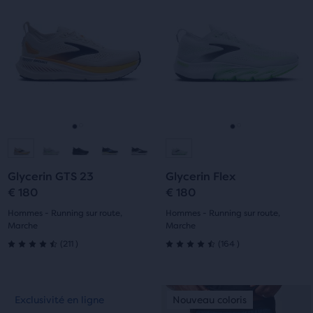
Navigue
Navigue
avec
avec
les
les
boutons
boutons
Suivant
Suivant
et
et
Précédent.
Précédent.
Aller
Aller
Aller
Aller
à
à
à
à
Glycerin GTS 23
Glycerin Flex
la
la
la
la
€ 180
€ 180
diapositive
diapositive
diapositive
diapositive
Hommes - Running sur route,
Hommes - Running sur route,
Marche
Marche
1
2
1
2
211
164
(
211
)
(
164
)
4.5
4.5
sur
sur
C’est
C’est
Exclusivité en ligne
Nouveau coloris
Exclusivité en ligne
Nouveau coloris
5 étoiles
5 étoiles
un
un