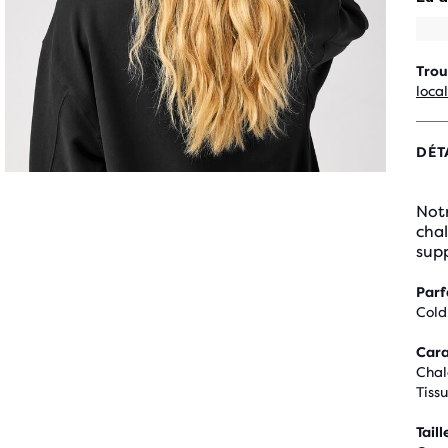
Trou
loca
DÉT
Not
chal
sup
Parf
Cold
Cara
Chal
Tiss
Taill