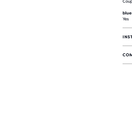
Coup
blue
Yes
INS
COM
5
SUR
5 É
AVE
8 A