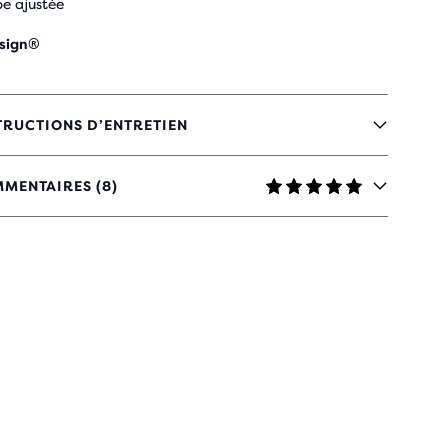
e ajustée
sign®
TRUCTIONS D’ENTRETIEN
MENTAIRES (8)
TOILES
C
VIS