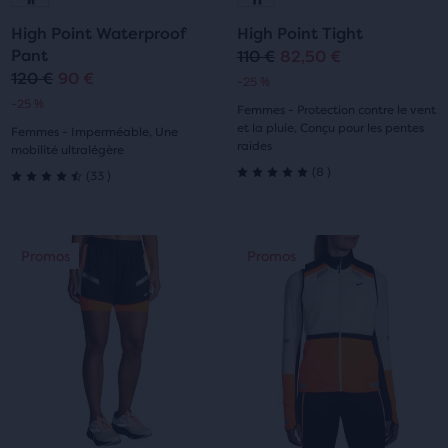
à
à
à
à
High Point Waterproof
High Point Tight
la
la
la
la
Pant
110 €
82,50 €
Prix
Prix
120 €
90 €
Prix
Prix
-25 %
diapositive
diapositive
diapositive
diapositive
original
actuel
-25 %
Femmes - Protection contre le vent
original
actuel
1
2
1
2
et la pluie, Conçu pour les pentes
Femmes - Imperméable, Une
raides
mobilité ultralégère
8
33
(
8
)
(
33
)
5.0
4.5
sur
sur
C’est
C’est
Promos
Promos
Promos
Promos
5 étoiles
5 étoiles
un
un
manège.
manège.
avec
avec
Navigue
Navigue
8 avis
avec
avec
33 avis
les
les
boutons
boutons
Suivant
Suivant
et
et