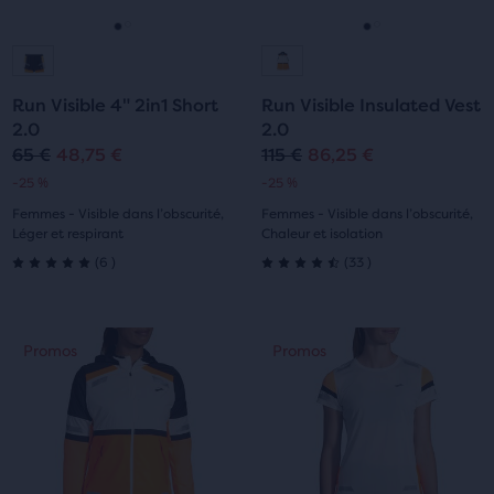
Précédent.
Précédent.
Aller
Aller
Aller
Aller
à
à
à
à
Run Visible 4" 2in1 Short
Run Visible Insulated Vest
la
la
la
la
2.0
2.0
65 €
48,75 €
115 €
86,25 €
Prix
Prix
Prix
Prix
diapositive
diapositive
diapositive
diapositive
-25 %
-25 %
original
actuel
original
actuel
1
2
1
2
Femmes - Visible dans l’obscurité,
Femmes - Visible dans l’obscurité,
Léger et respirant
Chaleur et isolation
6
33
(
6
)
(
33
)
5.0
4.5
sur
sur
C’est
C’est
Promos
Promos
Promos
Promos
5 étoiles
5 étoiles
un
un
manège.
manège.
avec
avec
Navigue
Navigue
avec
avec
6 avis
33 avis
les
les
boutons
boutons