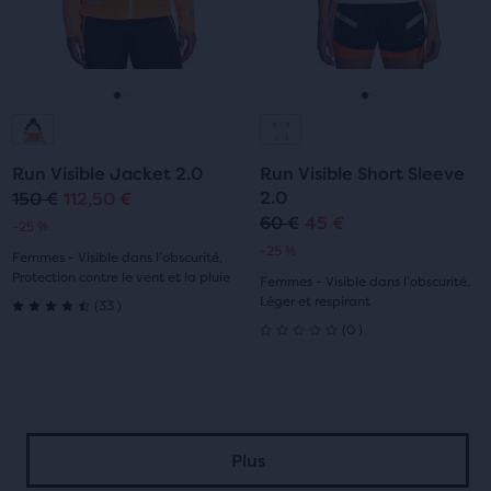
Suivant
Suivant
et
et
Précédent.
Précédent.
Aller
Aller
Aller
Aller
à
à
à
à
Run Visible Jacket 2.0
Run Visible Short Sleeve
la
la
la
la
2.0
150 €
112,50 €
Prix
Prix
60 €
45 €
Prix
Prix
-25 %
diapositive
diapositive
diapositive
diapositive
original
actuel
-25 %
Femmes - Visible dans l’obscurité,
original
actuel
1
2
1
2
Protection contre le vent et la pluie
Femmes - Visible dans l’obscurité,
33
Léger et respirant
(
33
)
4.5
0
(
0
)
0
sur
sur
5 étoiles
5 étoiles
avec
Plus
avec
33 avis