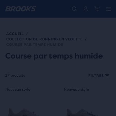
Découvre la nouvelle collection Cascadia -
Livraison standard gratuite pour les membres.
La toute nouvelle Ghost Amp est là - Acheter
Acheter maintenant
Femme
Rejoignez-nous
Homme
ACCUEIL
/
COLLECTION DE RUNNING EN VEDETTE
/
COURSE PAR TEMPS HUMIDE
Course par temps humide
27 produits
FILTRES
Chaque
C’est
C’est
Nouveau style
Nouveau style
Nouveau style
Nouveau style
vignette
un
un
de
manège.
manège.
produit
Navigue
Navigue
offre
avec
avec