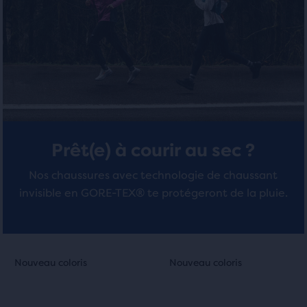
sélectionnés.
Prêt(e) à courir au sec ?
Nos chaussures avec technologie de chaussant
invisible en GORE-TEX® te protégeront de la pluie.
C’est
C’est
Nouveau coloris
Nouveau coloris
Nouveau coloris
Nouveau coloris
un
un
manège.
manège.
Navigue
Navigue