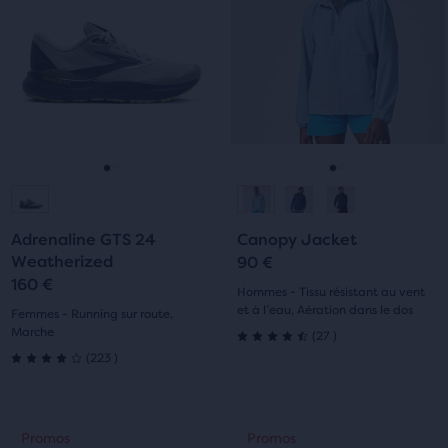
Navigue
Navigue
avec
avec
76 avis
89 avis
les
les
boutons
boutons
Suivant
Suivant
et
et
Précédent.
Précédent.
Aller
Aller
Aller
Aller
à
à
à
à
Adrenaline GTS 24
Canopy Jacket
la
la
la
la
Weatherized
90 €
160 €
diapositive
diapositive
diapositive
diapositive
Hommes - Tissu résistant au vent
et à l’eau, Aération dans le dos
Femmes - Running sur route,
1
2
1
2
Marche
27
(
27
)
4.5
223
(
223
)
4.0
sur
sur
5 étoiles
C’est
C’est
Promos
Promos
Promos
Promos