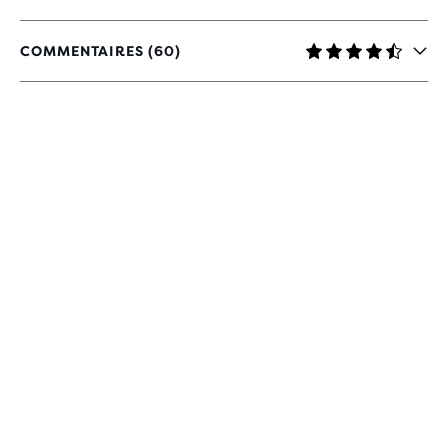
COMMENTAIRES (60)
4,6
SUR
5 ÉTOILES
AVEC
60 AVIS