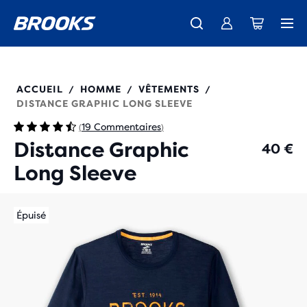
Découvre la nouvelle collection Cascadia -
Livraison standard gratuite pour les membres.
La toute nouvelle Ghost Amp est là - Acheter
Acheter maintenant
Femme
Rejoignez-nous
Homme
211319
ACCUEIL
HOMME
VÊTEMENTS
/
/
/
DISTANCE GRAPHIC LONG SLEEVE
19 Commentaires
(
)
Distance Graphic
40 €
Long Sleeve
Épuisé