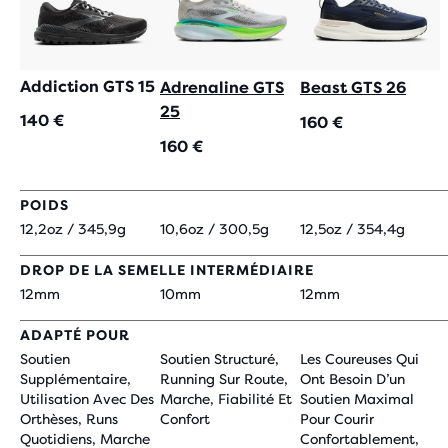
Addiction GTS 15
Adrenaline GTS
Beast GTS 26
25
140 €
160 €
160 €
POIDS
12,2oz / 345,9g
10,6oz / 300,5g
12,5oz / 354,4g
DROP DE LA SEMELLE INTERMÉDIAIRE
12mm
10mm
12mm
ADAPTÉ POUR
Soutien
Soutien Structuré,
Les Coureuses Qui
Supplémentaire,
Running Sur Route,
Ont Besoin D’un
Utilisation Avec Des
Marche, Fiabilité Et
Soutien Maximal
Orthèses, Runs
Confort
Pour Courir
Quotidiens, Marche
Confortablement,