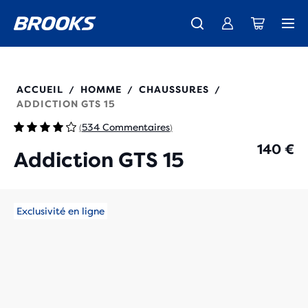
Découvre la nouvelle collection Cascadia -
Livraison standard gratuite pour les membres.
La toute nouvelle Ghost Amp est là - Acheter
Acheter maintenant
Femme
Rejoignez-nous
Homme
110365
ACCUEIL
HOMME
CHAUSSURES
/
/
/
ADDICTION GTS 15
534 Commentaires
(
)
140 €
Addiction GTS 15
Exclusivité en ligne