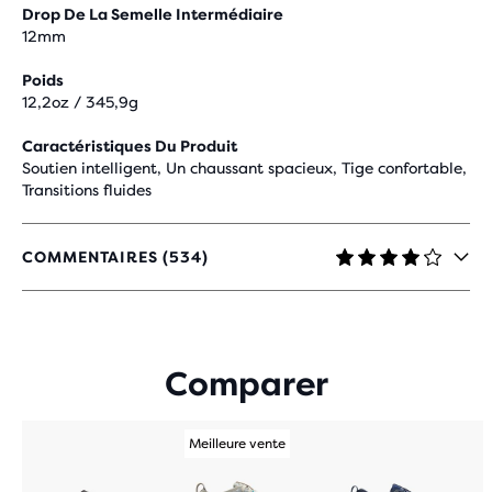
Drop De La Semelle Intermédiaire
12mm
Poids
12,2oz / 345,9g
Caractéristiques Du Produit
Soutien intelligent, Un chaussant spacieux, Tige confortable,
Transitions fluides
COMMENTAIRES (534)
4,2
SUR
5 ÉTOILES
AVEC
534 AVIS
Comparer
Meilleure vente