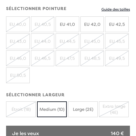
SÉLECTIONNER POINTURE
Guide des tailles
EU 40,0
EU 40,5
EU 41,0
EU 42,0
EU 42,5
ÉPUISÉ
ÉPUISÉ
EU 43,0
EU 44,0
EU 44,5
EU 45,0
EU 45,5
ÉPUISÉ
ÉPUISÉ
ÉPUISÉ
ÉPUISÉ
ÉPUIS
EU 46,0
EU 46,5
EU 47,5
EU 48,5
EU 49,5
ÉPUISÉ
ÉPUISÉ
ÉPUISÉ
ÉPUISÉ
ÉPUIS
EU 50,5
ÉPUISÉ
SÉLECTIONNER LARGEUR
Extra large
Étroit (1B)
Medium (1D)
Large (2E)
(4E)
ÉPUISÉ
ÉPUISÉ
Je les veux
140 €