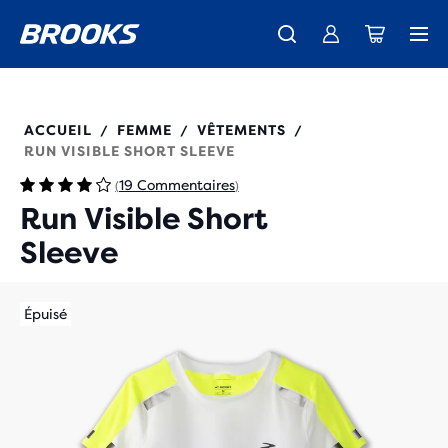
Découvre la nouvelle collection Cascadia -
Livraison standard gratuite pour les membres.
La toute nouvelle Ghost Amp est là - Acheter
Acheter maintenant
Femme
Rejoignez-nous
Homme
221562
ACCUEIL
FEMME
VÊTEMENTS
/
/
/
RUN VISIBLE SHORT SLEEVE
19 Commentaires
(
)
Run Visible Short
Sleeve
Épuisé