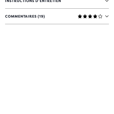
INSTRUCTIONS D’ENTRETIEN
COMMENTAIRES (19)
4
SUR
5 ÉTOILES
AVEC
19 AVIS