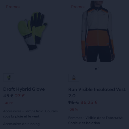
sélectionnés.
5 étoiles
C’est
Promos
Promos
Promos
5 étoiles
un
avec
manège.
avec
Navigue
33 avis
avec
43 avis
les
boutons
Suivant
et
Précédent.
Aller
Aller
à
à
Draft Hybrid Glove
Run Visible Insulated Vest
la
la
45 €
27 €
2.0
Prix
Prix
115 €
86,25 €
-40 %
Prix
Prix
diapositive
diapositive
original
actuel
-25 %
Accessoires - Temps froid, Courses
original
actuel
1
2
sous la pluie et le vent
Femmes - Visible dans l’obscurité,
Chaleur et isolation
Accessoires de running