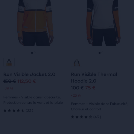
avec
avec
un
Navigue
Navigue
autre
avec
avec
6 avis
0 avis
bouton
les
les
de
boutons
boutons
comparaison
Suivant
Suivant
avec
et
et
les
Précédent.
Précédent.
produits
Aller
Aller
Aller
Aller
sélectionnés
(3
à
à
à
à
max.)
Run Visible Jacket 2.0
Run Visible Thermal
la
la
la
la
qui
Hoodie 2.0
150 €
112,50 €
Prix
Prix
affiche
100 €
75 €
Prix
Prix
-25 %
diapositive
diapositive
diapositive
diapositive
un
original
actuel
-25 %
Femmes - Visible dans l’obscurité,
tableau
original
actuel
1
2
1
2
Protection contre le vent et la pluie
Femmes - Visible dans l’obscurité,
pour
33
Chaleur et confort
(
33
)
comparer
4.5
43
(
43
)
les
4.5
sur
produits
sur