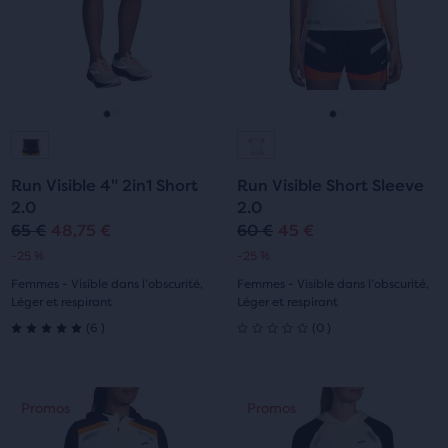
la
les
les
possibilité
boutons
boutons
de
Suivant
Suivant
comparer
et
et
jusqu’à
Précédent.
Précédent.
trois
Aller
Aller
Aller
Aller
produits
via
à
à
à
à
un
Run Visible 4" 2in1 Short
Run Visible Short Sleeve
la
la
la
la
bouton
2.0
2.0
de
65 €
48,75 €
60 €
45 €
Prix
Prix
Prix
Prix
diapositive
diapositive
diapositive
diapositive
comparaison.
-25 %
-25 %
original
actuel
original
actuel
1
2
1
2
À
Femmes - Visible dans l’obscurité,
Femmes - Visible dans l’obscurité,
la
Léger et respirant
Léger et respirant
fin
6
0
(
6
)
(
0
)
5.0
0
du
contenu
sur
sur
principal,
C’est
C’est
Promos
Promos
Promos
Promos
tu
5 étoiles
5 étoiles
un
un
trouveras
manège.
manège.