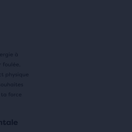
ergie à
r foulée,
ct physique
 souhaites
 ta force
ntale