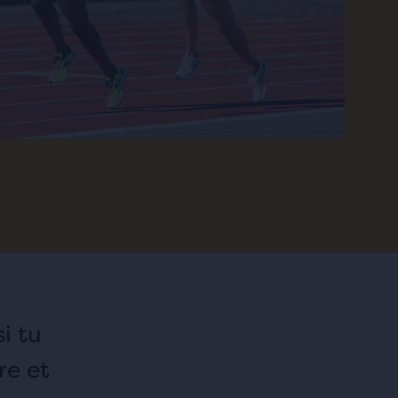
i tu
re et