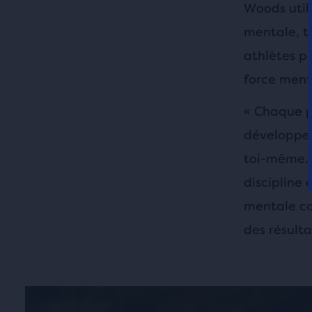
Woods util
mentale, t
athlètes p
force ment
« Chaque p
développer
toi-même. 
discipline
mentale co
des résultat