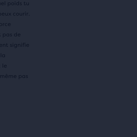
el poids tu
peux courir.
orce
t pas de
nt signifie
la
 le
t même pas