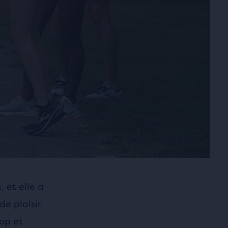
 et elle a
e plaisir
op et