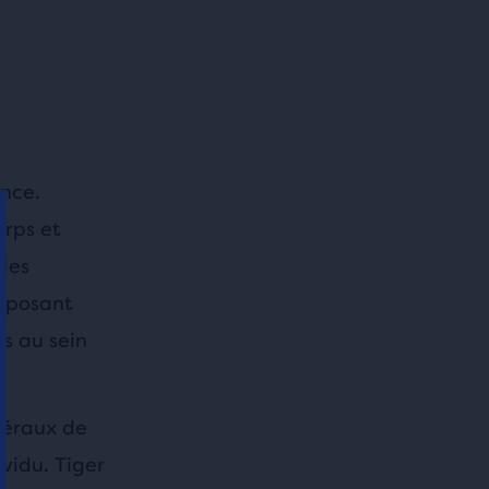
ance.
orps et
 les
roposant
es au sein
néraux de
vidu. Tiger