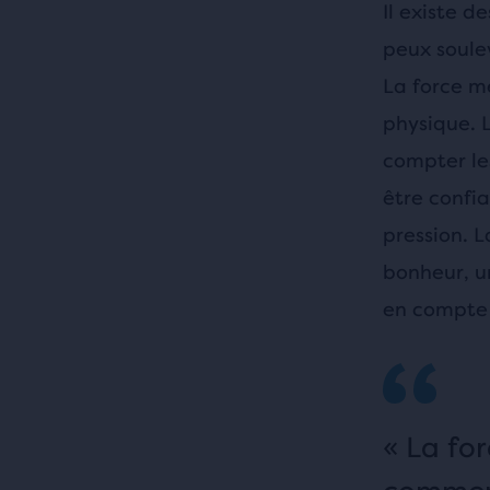
Il existe d
peux soulev
La force me
physique. L
compter les
être confia
pression. 
bonheur, u
en compte l
« La fo