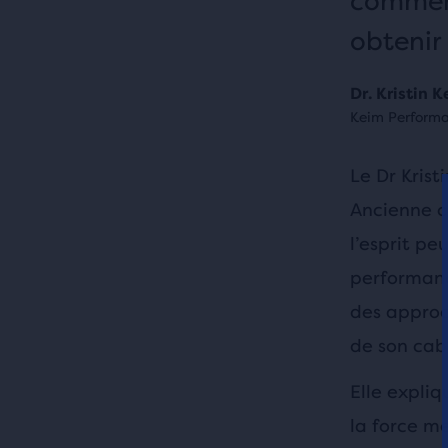
comment
obtenir 
Dr. Kristin 
Keim Performa
Le Dr Kris
Ancienne c
l’esprit pe
performanc
des approch
de son cab
Elle expli
la force me