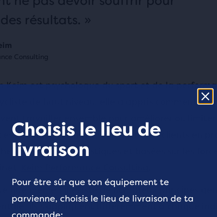
 ne pas devoir souffrir pour
des résultats. »
Keim
nce Consulting
tin Keim est psychologue du sport et de la perform
ycliste de haut niveau, elle a appris comment le c
uvent travailler ensemble pour améliorer ou limiter
Choisis le lieu de
es. Kristin Keim aide maintenant ses clients en p
livraison
es intégratives, holistiques et basées sur les forc
inet,
Keim Performance Consulting
.
Pour être sûr que ton équipement te
que que même s’il existe de nombreux principes gé
parvienne, choisis le lieu de livraison de ta
ntale, ils s’appliquent différemment à chaque indi
commande: