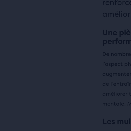
renforc
amélior
Une piè
perfor
De nombreu
l’aspect ph
augmenter 
de l’entraî
améliorer 
mentale. M
Les mul