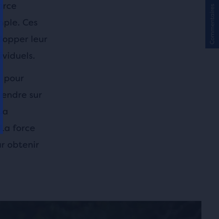
orce
Commentaires
mple. Ces
lopper leur
viduels.
, pour
rendre sur
ta
La force
r obtenir