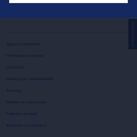
CONNAÎTRE BROOKS
Commentaires
Approvisionnement
Informations Sociétés
Conditions
Politique de confidentialité
Sitemap
Préférences des cookies
Fiche éco-produit
Renoncer au contrat ici