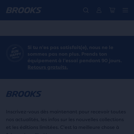
Découvre la nouvelle collection Cascadia -
Livraison standard gratuite pour les membres.
La toute nouvelle Ghost Amp est là - Acheter
Acheter maintenant
Femme
Rejoignez-nous
Homme
ACCUEIL
/
RUN
Si tu n’es pas satisfait(e), nous ne le
HAPPY
/
sommes pas non plus. Prends ton
BLOG
équipement à l’essai pendant 90 jours.
INSPIRING
Retours gratuits.
/
STORIES
NULL
Inscrivez-vous dès maintenant pour recevoir toutes
nos actualités, les infos sur les nouvelles collections
et les éditions limitées. C'est la meilleure chose à