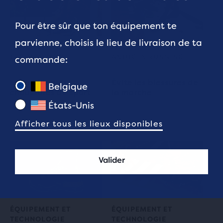
Pour être sûr que ton équipement te
parvienne, choisis le lieu de livraison de ta
ÉQUIPEMENT ET
TECHNOLOGIE
ASTUCES RUNNING
commande:
Les meilleures
Évite les blessures de
Belgique
chaussures de sport
la marche
États-Unis
Lecture de 5 min.
Lecture de 5 min.
Afficher tous les lieux disponibles
Valider
ÉQUIPEMENT ET
ÉQUIPEMENT ET
TECHNOLOGIE
TECHNOLOGIE