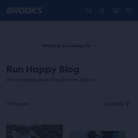
Découvre la nouvelle collection Cascadia -
La toute nouvelle Ghost Amp est là - Acheter
Expéditions gratuites sur les achats de plus de € 100
Acheter maintenant
Femme
Homme
Histoires par catégorie
Run Happy Blog
Des histoires pour transformer ton run
19 Histoires
FILTRES