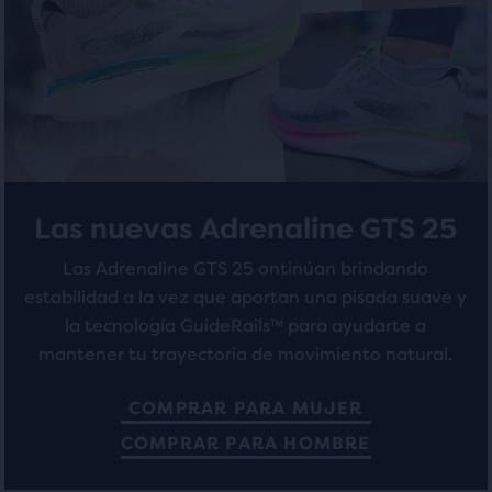
un
modal
285
1320
con
evaluaciones
evaluaciones
una
tabla
para
permitir
a
los
Las nuevas Adrenaline GTS 25
usuarios
comparar
Las Adrenaline GTS 25 ontinúan brindando
los
estabilidad a la vez que aportan una pisada suave y
productos
la tecnología GuideRails™ para ayudarte a
seleccionados.
mantener tu trayectoria de movimiento natural.
COMPRAR PARA MUJER
COMPRAR PARA HOMBRE