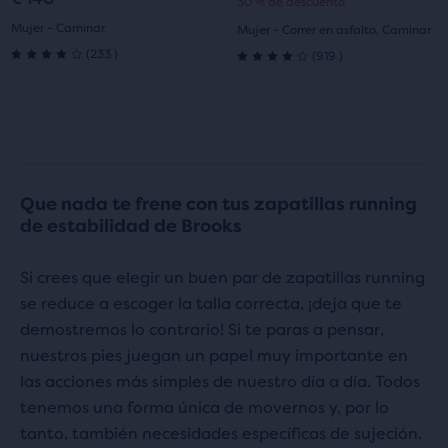
30 % de descuento
diapositiva
diapositiva
diapositiva
diapositiva
original
actual
Mujer - Caminar
Mujer - Correr en asfalto, Caminar
1
2
1
2
233
919
(
233
)
(
919
)
4.0
4.0
de
de
5
5
estrellas
estrellas
Que nada te frene con tus zapatillas running
con
con
de estabilidad de Brooks
233
919
Si crees que elegir un buen par de zapatillas running
evaluaciones
evaluaciones
se reduce a escoger la talla correcta, ¡deja que te
demostremos lo contrario! Si te paras a pensar,
nuestros pies juegan un papel muy importante en
las acciones más simples de nuestro día a día. Todos
tenemos una forma única de movernos y, por lo
tanto, también necesidades específicas de sujeción.