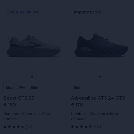
Esto
Esto
Exclusivo Online
Impermeable
Exclusivo Online
Impermeable
es
es
un
un
carrusel.
carrusel.
Utiliza
Utiliza
los
los
botones
botones
siguiente
siguiente
y
y
anterior
anterior
para
para
Ir
Ir
Ir
Ir
navegar.
navegar.
a
a
a
a
Beast GTS 26
Adrenaline GTS 24 GTX
la
la
la
la
€ 160
€ 170
diapositiva
diapositiva
diapositiva
diapositiva
Hombres - Correr en asfalto,
Hombres - Correr en asfalto,
Caminar
Caminar
1
2
1
2
147
76
(
147
)
(
76
)
4.5
4.5