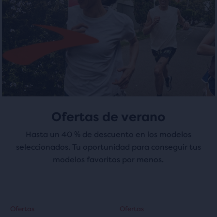
modal
con
con
con
592
514
una
tabla
evaluaciones
evaluaciones
para
permitir
a
los
usuarios
comparar
Ofertas de verano
los
productos
Hasta un 40 % de descuento en los modelos
seleccionados.
seleccionados. Tu oportunidad para conseguir tus
modelos favoritos por menos.
Esto
Esto
Ofertas
Ofertas
Ofertas
Ofertas
es
es