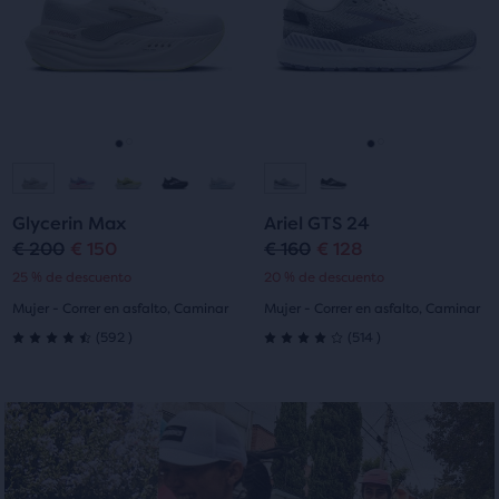
principal,
los
los
encontrarás
1528
146
botones
botones
otro
siguiente
siguiente
evaluaciones
evaluaciones
botón
y
y
de
anterior
anterior
comparación
para
para
con
Ir
Ir
Ir
Ir
navegar.
navegar.
el
a
a
a
a
número
Glycerin Max
Ariel GTS 24
de
la
la
la
la
€ 200
€ 150
€ 160
€ 128
Precio
Precio
Precio
Precio
productos
25 % de descuento
20 % de descuento
diapositiva
diapositiva
diapositiva
diapositiva
seleccionados
original
actual
original
actual
Mujer - Correr en asfalto, Caminar
Mujer - Correr en asfalto, Caminar
de
1
2
1
2
592
514
un
(
592
)
(
514
)
4.5
4.0
total
de
de
de
tres
5
5
que
abre
estrellas
estrellas
un