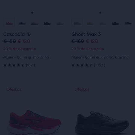
anterior
anterior
para
para
Ir
Ir
Ir
Ir
navegar.
navegar.
a
a
a
a
Cascadia 19
Ghost Max 3
la
la
la
la
€ 150
€ 120
€ 160
€ 128
Precio
Precio
Precio
Precio
20 % de descuento
20 % de descuento
diapositiva
diapositiva
diapositiva
diapositiva
original
actual
original
actual
Mujer - Correr en montaña
Mujer - Correr en asfalto, Caminar
1
2
1
2
167
1052
(
167
)
(
1052
)
4.5
4.5
de
de
Esto
Esto
Ofertas
Ofertas
Ofertas
Ofertas
5
5
es
es
un
un
estrellas
estrellas
carrusel.
carrusel.
Utiliza
Utiliza
con
con
los
los
167
1052
botones
botones
siguiente
siguiente