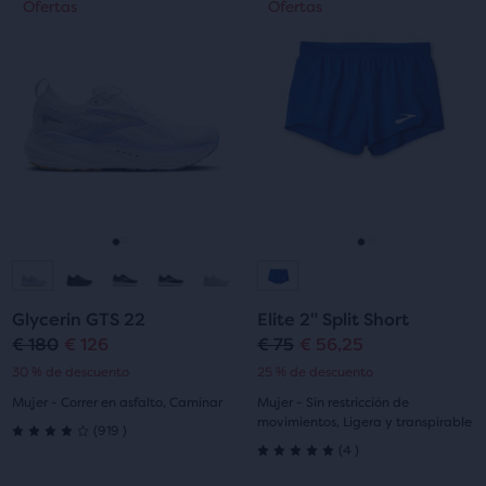
Ofertas
Ofertas
Ofertas
Ofertas
5
5
es
es
un
un
estrellas
estrellas
carrusel.
carrusel.
Utiliza
Utiliza
con
con
los
los
307
2228
botones
botones
siguiente
siguiente
evaluaciones
evaluaciones
y
y
anterior
anterior
para
para
Ir
Ir
Ir
Ir
navegar.
navegar.
a
a
a
a
Glycerin GTS 22
Elite 2" Split Short
la
la
la
la
€ 180
€ 126
€ 75
€ 56,25
Precio
Precio
Precio
Precio
30 % de descuento
25 % de descuento
diapositiva
diapositiva
diapositiva
diapositiva
original
actual
original
actual
Mujer - Correr en asfalto, Caminar
Mujer - Sin restricción de
1
2
1
2
movimientos, Ligera y transpirable
919
(
919
)
4.0
4
(
4
)
5.0