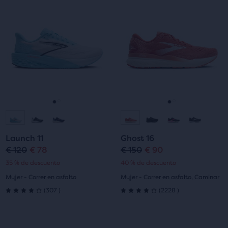
un
un
carrusel.
carrusel.
Utiliza
Utiliza
los
los
botones
botones
siguiente
siguiente
y
y
anterior
anterior
para
para
Ir
Ir
Ir
Ir
navegar.
navegar.
a
a
a
a
Launch 11
Ghost 16
la
la
la
la
€ 120
€ 78
€ 150
€ 90
Precio
Precio
Precio
Precio
35 % de descuento
40 % de descuento
diapositiva
diapositiva
diapositiva
diapositiva
original
actual
original
actual
Mujer - Correr en asfalto
Mujer - Correr en asfalto, Caminar
1
2
1
2
307
2228
(
307
)
(
2228
)
4.0
4.0
de
de
Esto
Esto