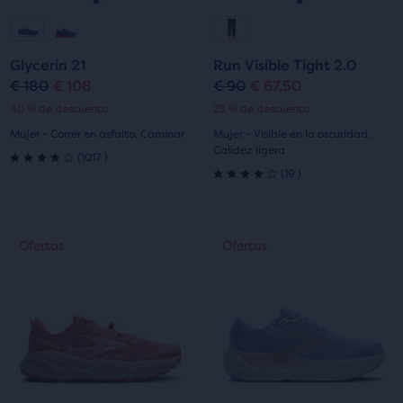
para
para
Ir
Ir
Ir
Ir
navegar.
navegar.
a
a
a
a
Glycerin 21
Run Visible Tight 2.0
la
la
la
la
€ 180
€ 108
€ 90
€ 67,50
Precio
Precio
Precio
Precio
40 % de descuento
25 % de descuento
diapositiva
diapositiva
diapositiva
diapositiva
original
actual
original
actual
Mujer - Correr en asfalto, Caminar
Mujer - Visible en la oscuridad,
1
2
1
2
Calidez ligera
1017
(
1017
)
4.0
19
(
19
)
4.0
de
de
Esto
Esto
5
Ofertas
Ofertas
Ofertas
Ofertas
5
es
es
estrellas
un
un
estrellas
carrusel.
carrusel.
con
Utiliza
Utiliza
con
1017
los
los
19
botones
botones
evaluaciones
siguiente
siguiente
evaluaciones
y
y