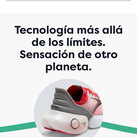
DE
5
ESTRELLAS
CON
109
Tecnología más allá
EVALUACIONES
de los límites.
Sensación de otro
planeta.