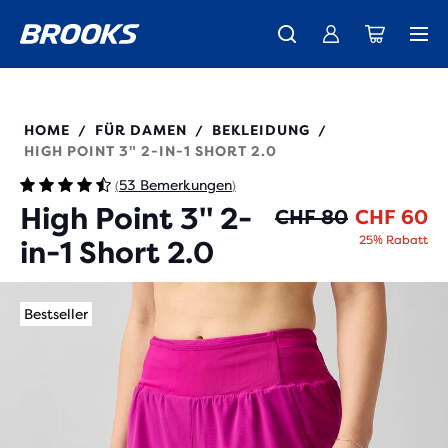
Wir präsentieren die neue Cascadia Kollektion -
Der brandneue Ghost Amp ist da - Shop
Kostenloser Versand für alle Bestellungen über CHF 100
Damen
Jetzt kaufen
Herren
221656
HOME
FÜR DAMEN
BEKLEIDUNG
/
/
/
HIGH POINT 3" 2-IN-1 SHORT 2.0
53 Bemerkungen
(
)
High Point 3" 2-
Ur
Ak
CHF 80
CHF 60
25% Rabatt
in-1 Short 2.0
Bestseller