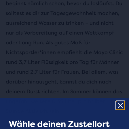
beginnt nämlich schon, bevor du losläufst. Du
solltest es dir zur Tagesgewohnheit machen,
ausreichend Wasser zu trinken – und nicht
nur als Vorbereitung auf einen Wettkampf
oder Long Run. Als gutes Maß für
Nichtsportler*innen empfiehlt die
Mayo Clinic
rund 3,7 Liter Flüssigkeit pro Tag für Männer
und rund 2,7 Liter für Frauen. Bei allem, was
darüber hinausgeht, kannst du dich nach
deinem Durst richten. Im Sommer können das
ungefähr weitere 0,35 Liter pro halber
Stunde Aktivität sein.
Wähle deinen Zustellort