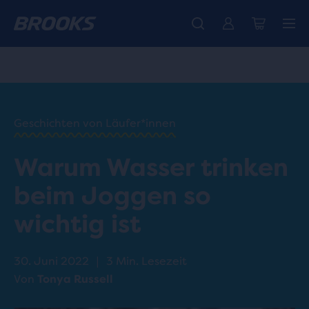
Wir präsentieren die neue Cascadia Kollektion -
Der brandneue Ghost Amp ist da - Shop
Kostenloser Versand für alle Bestellungen über CHF 100
Damen
Jetzt kaufen
Herren
HOME
/
RUN
HAPPY
/
Geschichten von Läufer*innen
BLOG
GESUNDHEIT
Warum Wasser trinken
UND
/
WELLNESS
beim Joggen so
HYDRATION
&
wichtig ist
RUNNING:
WHAT YOU
NEED TO
30. Juni 2022
|
3 Min. Lesezeit
KNOW
Von
Tonya Russell